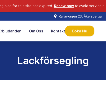
g plan for this site has expired.
Renew now
to avoid service di
Rallarvägen 23, Åkersberga
Erbjudanden
Om Oss
Kontakt
Boka Nu
Lackförsegling