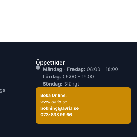
Öppettider
Måndag - Fredag:
08:00 - 18:00
Lördag:
09:00 - 16:00
Söndag:
Stängt
rga
Boka Online:
www.avria.se
bokning@avria.se
073-833 99 66