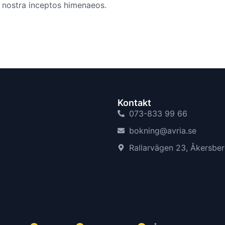
a nostra inceptos himenaeos.
Kontakt
073-833 99 66
bokning@avria.se
t
Rallarvägen 23, Åkersbe