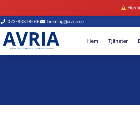
Hostin
073-833 99 66
bokning@avria.se
Hem
Tjänster