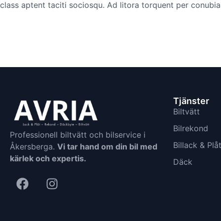
class aptent taciti sociosqu. Ad litora torquent per conubi
Tjänster
Biltvätt
Bilrekond
Professionell biltvätt och bilservice i
Billack & Plå
Åkersberga.
Vi tar hand om din bil med
kärlek och expertis.
Däck